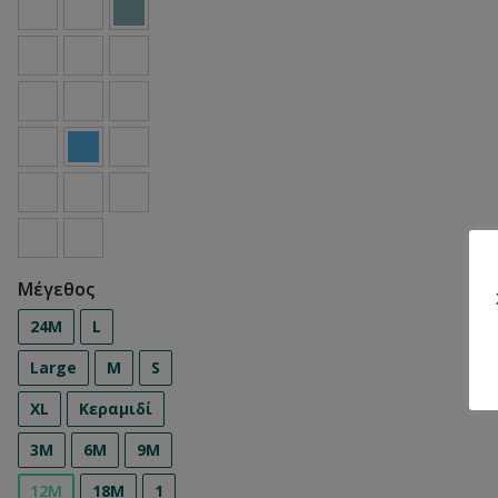
Μέγεθος
24Μ
L
Large
M
S
XL
Κεραμιδί
3M
6M
9M
12M
18M
1