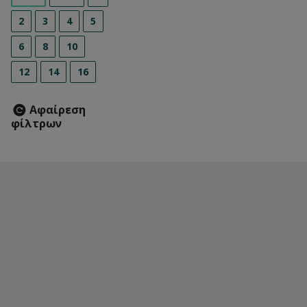
2
3
4
5
6
8
10
12
14
16
Αφαίρεση
φίλτρων