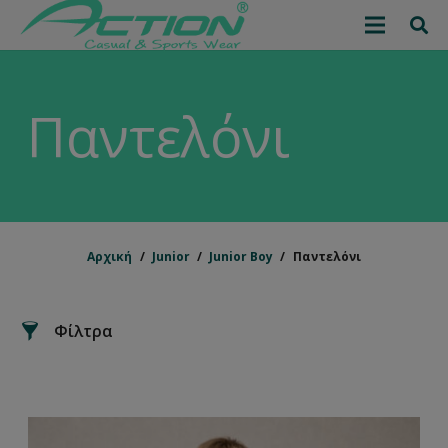
Μέγεθος
6
8
10
12
14
16
Παντελόνι
Αρχική
/
Junior
/
Junior Boy
/
Παντελόνι
Φίλτρα