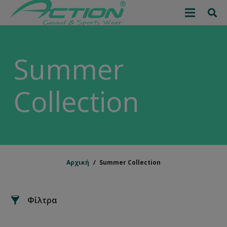
Summer
Collection
Μέγεθος
24Μ
L
Large
M
S
XL
Κεραμιδί
3M
6M
9M
12M
18M
1
2
3
Αρχική
/
Summer Collection
4
5
6
8
10
12
14
16
Φίλτρα