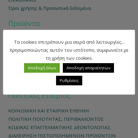
Όροι χρήσης & Προσωπικά δεδομένα
Προϊόντα
Baby Girl
Τα cookies επιτρέπουν μια σειρά από λειτουργίες...
Baby Boy
Χρησιμοποιώντας αυτόν τον ιστότοπο, συμφωνείτε με
Mini Girl
τη χρήση των cookies.
Mini Boy
Αποδοχή όλων
Αποδοχή απαραίτητων
Junior Girl
Junior Boy
Ρυθμίσεις
Πολιτικές Εταιρίας
ΚΟΙΝΩΝΙΚΗ ΚΑΙ ΕΤΑΙΡΙΚΗ ΕΥΘΥΝΗ
ΠΟΛΙΤΙΚΗ ΠΟΙΟΤΗΤΑΣ, ΠΕΡΙΒΑΛΛΟΝΤΟΣ
ΚΩΔΙΚΑΣ ΕΠΑΓΓΕΛΜΑΤΙΚΗΣ ΔΕΟΝΤΟΛΟΓΙΑΣ
ΔΙΑΧΕΙΡΗΣΗ ΠΙΣΤΟΠΟΙΗΜΕΝΩΝ ΠΡΟΙΟΝΤΩΝ