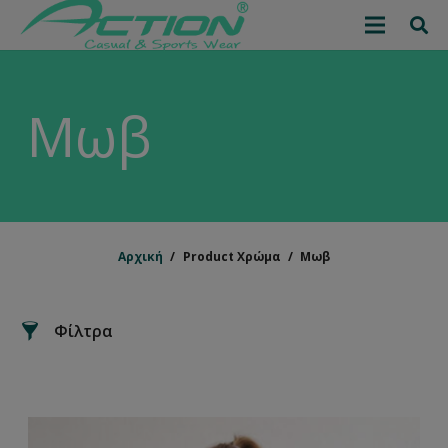
Χρώμα
Αφαίρεση φίλτρων
Μέγεθος
Μωβ
1
2
3
4
5
6
8
10
12
14
16
Αρχική
/
Product Χρώμα
/
Μωβ
Φίλτρα