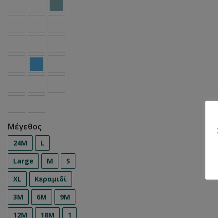
Μέγεθος
24Μ
L
Large
M
S
XL
Κεραμιδί
3M
6M
9M
12M
18M
1