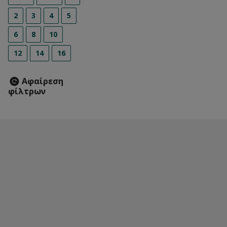
2
3
4
5
6
8
10
12
14
16
Αφαίρεση
φίλτρων