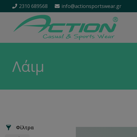
2310 689568
info@actionsportswear.gr
Λάιμ
Φίλτρα